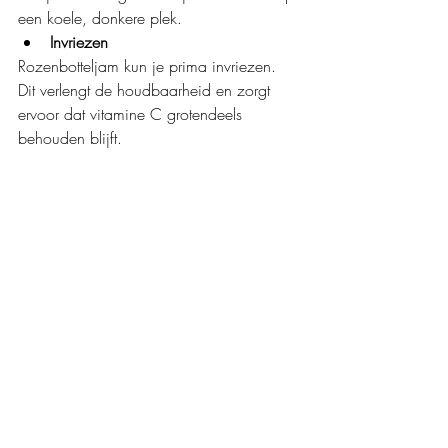
een koele, donkere plek.
Invriezen
Rozenbotteljam kun je prima invriezen. 
Dit verlengt de houdbaarheid en zorgt 
ervoor dat vitamine C grotendeels 
behouden blijft.
Wecken
Wecken is een goede manier om een 
voorraad aan te leggen. Voeg dan het 
dubbele aan suiker toe. De jam bevat 
ook daarna nog antioxidanten en 
natuurlijke ingrediënten en is vaak minder 
bewerkt dan fabrieksjam. Houd er wel 
rekening mee dat door het verhitten een 
deel van de vitamine C verloren gaat. Het 
blijft een redelijk gezonde keuze, maar 
vooral qua smaak en minder als pure 
vitaminebron.