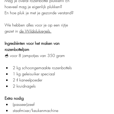
Mag je overal rozenbottel plukken? En 
hoeveel mag je eigenlijk plukken?
En hoe pluk je met je gezonde verstand?
We hebben alles voor je op een rijtje 
gezet in 
de Wildplukregels
.
Ingrediënten voor het maken van 
rozenbotteljam
🥣
voor 8 jampotjes van 350 gram
2 kg schoongemaakte rozenbottels
1 kg geleisuiker speciaal
2 tl kaneelpoeder
2 kruidnagels
Extra nodig
(passeer)zeef
staafmixer/keukenmachine