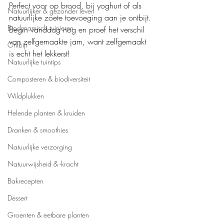
Perfect voor op brood, bij yoghurt of als 
Natuurlijker & gezonder leven
natuurlijke zoete toevoeging aan je ontbijt.
Biodynamisch tuinieren
Begin vandaag nog en proef het verschil 
van zelfgemaakte jam, want zelfgemaakt 
Ontbijt
is echt het lekkerst!
Natuurlijke tuintips
Composteren & biodiversiteit
Wildplukken
Helende planten & kruiden
Dranken & smoothies
Natuurlijke verzorging
Natuurwijsheid & -kracht
Bakrecepten
Dessert
Groenten & eetbare planten