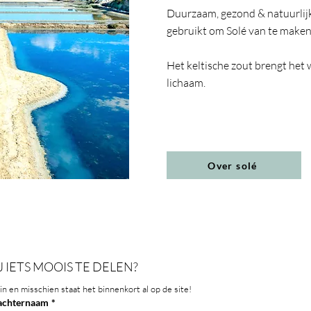
Duurzaam, gezond & natuurlijk
gebruikt om Solé van te maken
Het keltische zout brengt het 
lichaam.
Over solé
J IETS MOOIS TE DELEN?
in en misschien staat het binnenkort al op de site!
achternaam
*