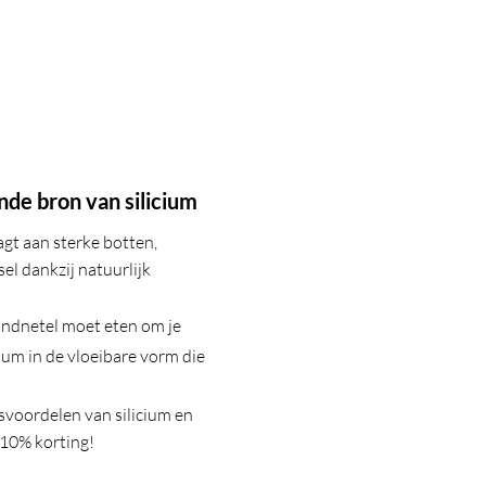
onde
bron
van silicium
gt aan sterke botten,
el dankzij natuurlijk
andnetel moet eten om je
icium in de vloeibare vorm die
voordelen van silicium en
 10% korting!