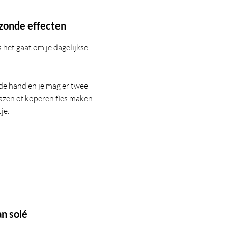
zonde effecten
 het gaat om je dagelijkse
j de hand en je mag er twee
lazen of koperen fles maken
je.
n solé