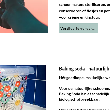
schoonmaken: steriliseren. ee
conserveren of flesjes en p
voor crème en tinctuur.
Verdiep je verder...
Baking soda - natuurli
Hét goedkope, makkelijke w
Voor de natuurlijke schoonma
Baking Soda is niet schadelijk
biologisch afbreekbaar.
Dus ontdek deze bruisende p