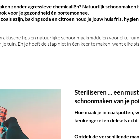
maken zonder agressieve chemicaliën? Natuurlijk schoonmaken is
 ook voor je gezondheid én portemonnee.
oals azijn, baking soda en citroen houd je jouw huis fris, hygi
e praktische tips en natuurlijke schoonmaakmiddelen voor elke ruim
 je tuin. En je hoeft de stap niet in één keer te maken, want elke st
Steriliseren ... een mus
schoonmaken van je po
Hoe maak je inmaakpotten, w
keukengerei en deksels echt
Ontdek de verschillende man