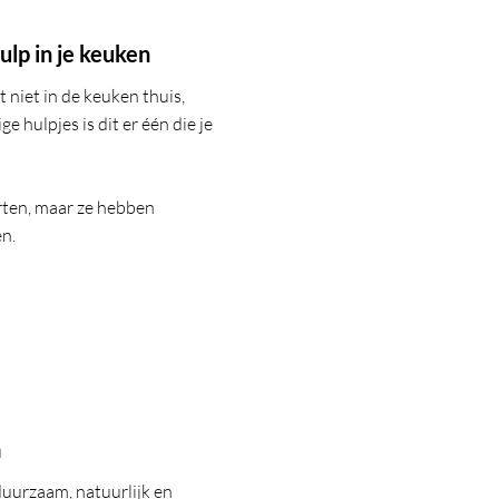
lp in je keuken
 niet in de keuken thuis,
 hulpjes is dit er één die je
orten, maar ze hebben
en.
a
urzaam, natuurlijk en