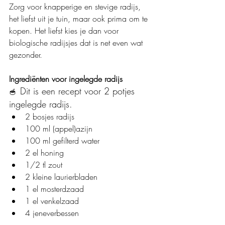
Zorg voor knapperige en stevige radijs, 
het liefst uit je tuin, maar ook prima om te 
kopen. Het liefst kies je dan voor 
biologische radijsjes dat is net even wat 
gezonder. 
Ingrediënten voor ingelegde radijs
Dit is een recept voor 2 potjes 
🥣  
ingelegde radijs.
2 bosjes radijs
100 ml (appel)azijn
100 ml gefilterd water
2 el honing
1/2 tl zout
2 kleine laurierbladen
1 el mosterdzaad
1 el venkelzaad
4 jeneverbessen