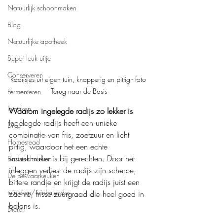
Natuurlijk schoonmaken
Blog
Natuurlijke apotheek
Super leuk uitje
Conserveren
Radijsjes uit eigen tuin, knapperig en pittig - foto 
Terug naar de Basis
Fermenteren
Inmaken
Waarom ingelegde radijs zo lekker is
Ingelegde radijs heeft een unieke 
Diner
combinatie van fris, zoetzuur en licht 
Homestead
pittig, waardoor het een echte 
smaakmaker is bij gerechten. Door het 
Basistechnieken
inleggen verliest de radijs zijn scherpe, 
De Bewaarkeuken
bittere randje en krijgt de radijs juist een 
tuinieren/tuinkalender
zachte, frisse zuurgraad die heel goed in 
balans is.
Dieren