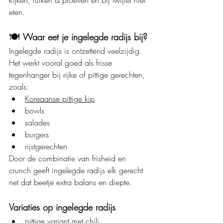
eten.
🍽️ 
Waar eet je ingelegde radijs bij?
Ingelegde radijs is ontzettend veelzijdig. 
Het werkt vooral goed als frisse 
tegenhanger bij rijke of pittige gerechten, 
zoals:
Koreaanse pittige kip
bowls
salades
burgers
rijstgerechten
Door de combinatie van frisheid en 
crunch geeft ingelegde radijs elk gerecht 
net dat beetje extra balans en diepte.
Variaties op ingelegde radijs
pittige variant met chili