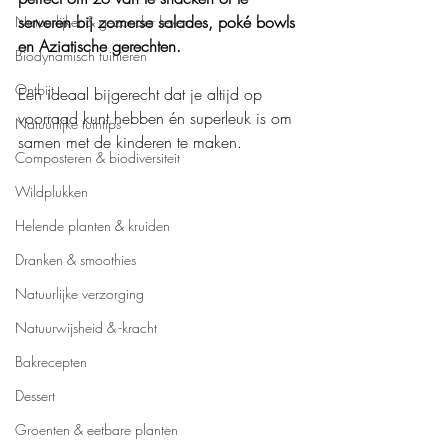
serveren bij zomerse salades, poké bowls 
Natuurlijker & gezonder leven
en Aziatische gerechten.
Biodynamisch tuinieren
Ontbijt
Een ideaal bijgerecht dat je altijd op 
voorraad kunt hebben én superleuk is om 
Natuurlijke tuintips
samen met de kinderen te maken.
Composteren & biodiversiteit
Wildplukken
Helende planten & kruiden
Dranken & smoothies
Natuurlijke verzorging
Natuurwijsheid & -kracht
Bakrecepten
Dessert
Groenten & eetbare planten