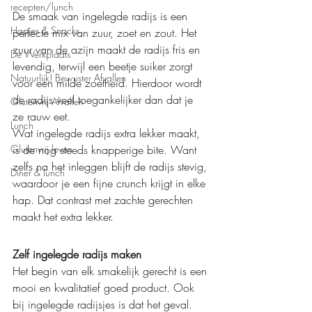
recepten/lunch
De smaak van ingelegde radijs is een 
Hapjes & Snacks
perfecte mix van zuur, zoet en zout. Het 
zuur van de azijn maakt de radijs fris en 
De Werkplaats
levendig, terwijl een beetje suiker zorgt 
Natuurlijk! Bewuster Afvallen
voor een milde zoetheid. Hierdoor wordt 
de radijs veel toegankelijker dan dat je 
Glutenvrij Afvallen
ze rauw eet.
Lunch
Wat ingelegde radijs extra lekker maakt, 
is de nog steeds knapperige bite. Want 
Glutenvrij leven
zelfs na het inleggen blijft de radijs stevig, 
Diner & lunch
waardoor je een fijne crunch krijgt in elke 
hap. Dat contrast met zachte gerechten 
maakt het extra lekker.
Zelf ingelegde radijs maken
Het begin van elk smakelijk gerecht is een 
mooi en kwalitatief goed product. Ook 
bij ingelegde radijsjes is dat het geval. 