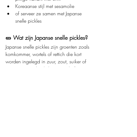
Koreaanse stijl met sesamolie
of serveer ze samen met Japanse 
snelle pickles
🥒
Wat zijn Japanse snelle pickles?
Japanse snelle pickles zijn groenten zoals 
komkommer, wortels of rettich die kort 
worden ingelegd in zuur, zout, suiker of 
azijn. Ze zijn dan licht gezuurd of 
gezouten en blijven lekker knapperig. 
Nog meer lekkers inmaken of wecken?
Neem dan eens een kijkje in 
De 
Bewaarkeuken
.