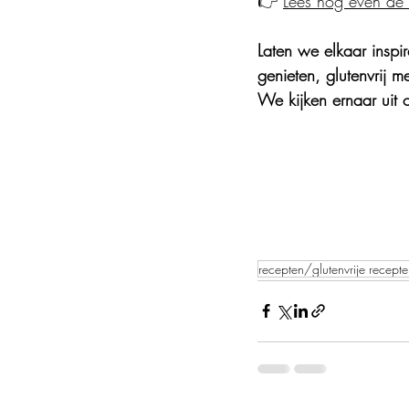
👉 
Lees nog even de 
Laten we elkaar insp
genieten, glutenvrij 
We kijken ernaar uit
recepten/glutenvrije recept