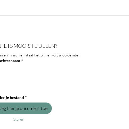
De lekkerste glutenvrije
Appel
appeltaart van de hele wereld,
proef
uit oma’s keuken!
J IETS MOOIS TE DELEN?
in en misschien staat het binnenkort al op de site!
achternaam
*
ier je bestand
*
oeg hier je document toe
Sturen