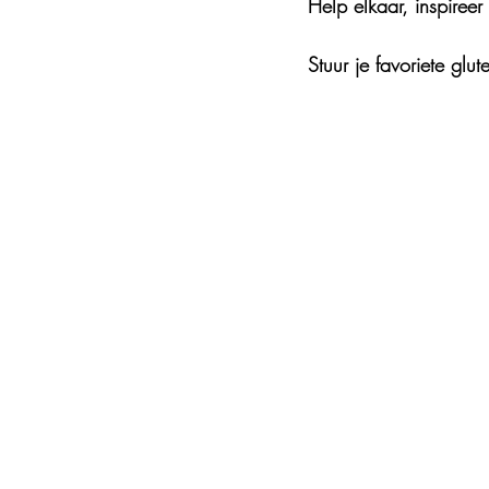
Help elkaar, inspireer
Diner
Homestead
Basis
Stuur je favoriete gl