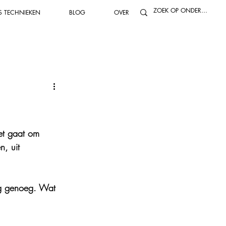
S TECHNIEKEN
BLOG
OVER
 olie maken
Kooktechnieken
dynamisch tuinieren
Ontbijt
n
Dranken & smoothies
et gaat om 
, uit 
tbare planten
tig genoeg. Wat 
Fermenteren
Inmaken