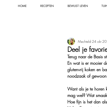
HOME
RECEPTEN
BEWUST LEVEN
TUI
Alle recepten
Smaakmakers & sauze
Mechteld
24 okt 2
Natuurkracht & groene rituelen
Deel je favori
Terug naar de Basis st
Natuurlijke tuintips
Composter
En wat is er mooier d
glutenvrij koken en 
noodzaak of gewoon ui
Natuurlijke verzorging
Natuur
Want als je te horen k
mag wel? Wat smaakt
Natuurlijk schoonmaken
Blog
Hoe fijn is het dan al