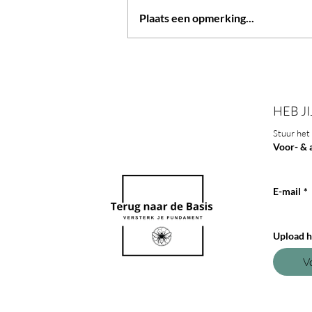
Plaats een opmerking...
Granola glutenvrij, zonder
havermout, low carb & vegan
HEB JI
Stuur het 
Voor- & 
E-mail
*
Upload h
V