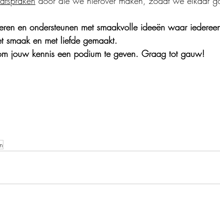
afspraken
 door die we hierover maken, zodat we elkaar g
ireren en ondersteunen met smaakvolle ideeën waar iederee
met smaak en met liefde gemaakt. 
 om jouw kennis een podium te geven. 
Graag tot gauw! 
en