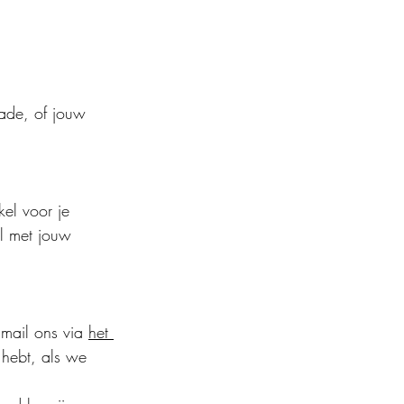
ade, of jouw 
kel voor je 
l met jouw 
mail ons via 
het 
 hebt, als we 