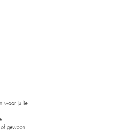
n waar jullie 
e 
, of gewoon 