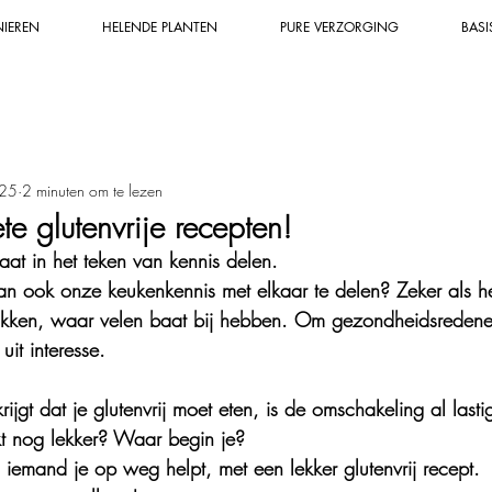
NIEREN
HELENDE PLANTEN
PURE VERZORGING
BASI
n
Mineralen & grondstoffen
Duurzaam
Zalf, tinctuur &
025
2 minuten om te lezen
Helende zalf & tinctuur
Natuurlijker & gezonder leven
Bio
ete glutenvrije recepten!
aat in het teken van kennis delen. 
en & biodiversiteit
Wildplukken
Helende planten & kruide
an ook onze keukenkennis met elkaar te delen? Zeker als h
bakken, waar velen baat bij hebben. Om gezondheidsredenen
t interesse. 
wijsheid & -kracht
Bakrecepten
Dessert
Groenten & ee
rijgt dat je glutenvrij moet eten, is de omschakeling al las
 nog lekker? Waar begin je?
Natuurlijke apotheek
Super leuk uitje
Conserveren
s iemand je op weg helpt, met een lekker glutenvrij recept.