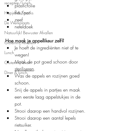
recepten/lunch
plasticfolie
fles/pot
Hapjes & Snacks
zeef
De Werkplaats
neteldoek
Natuurlijk! Bewuster Afvallen
Hoe maak je appellikeur zelf?
Glutenvrij Afvallen
Je hoeft de ingrediënten niet af te 
Lunch
wegen!
Maak de pot goed schoon door 
Glutenvrij leven
steriliseren
.
Diner & lunch
Was de appels en rozijnen goed 
schoon.
Snij de appels in partjes en maak 
een eerste laag appelstukjes in de 
pot.
Strooi daarop een handvol rozijnen.
Strooi daarop een aantal lepels 
rietsuiker.