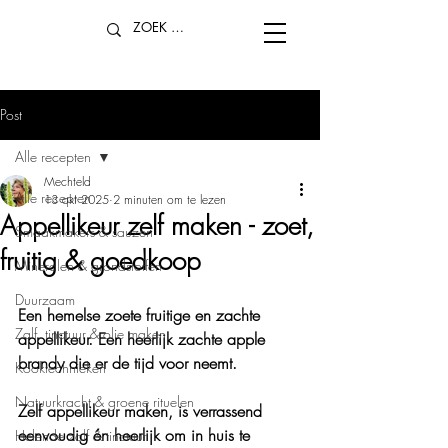
Post
Alle recepten
Mechteld
Alle recepten
13 okt 2025
2 minuten om te lezen
Appellikeur zelf maken - zoet,
Smaakmakers & sauzen
fruitig & goedkoop
Mineralen & grondstoffen
Duurzaam
Een hemelse zoete fruitige en zachte 
Zalf, tinctuur & olie maken
appellikeur. Een heerlijk zachte apple 
brandy die er de tijd voor neemt. 
Kooktechnieken
Natuurkracht & groene rituelen
Zelf appellikeur maken, is verrassend 
eenvoudig én heerlijk om in huis te 
Helende zalf & tinctuur