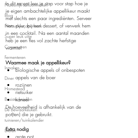
In dit recept leer je stap voor stap hoe je 
Natuurlijk schoonmaken
je eigen ambachtelijke appellikeur maakt 
Blog
met slechts een paar ingrediënten. Serveer 
hem puur, bij een dessert, of verwerk hem 
Natuurlijke apotheek
in een cocktail. Na een aantal maanden 
Super leuk uitje
heb je een fles vol zachte herfstige 
Conserveren
warmte!
Fermenteren
Waarmee maak je appellikeur?
Inmaken
biologische appels of onbespoten 
appels van de boer
Diner
rozijnen
Homestead
rietsuiker
Basistechnieken
kaneel
De hoeveelheid is afhankelijk van de 
De Bewaarkeuken
pot(ten) die je gebruikt.
tuinieren/tuinkalender
Extra nodig
Dieren
grote pot