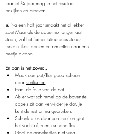
jaar tot ¾ jaar mag je het resultaat 
bekijken en proeven.
⌛ 
Na een half jaar smaakt het al lekker 
zoet Maar als de appelmix langer laat 
staan, zal het fermentatieproces steeds 
meer suikers opeten en omzetten naar een 
beetje alcohol.
En dan is het zover...
Maak een pot/fles goed schoon 
door 
steriliseren
.
Haal de folie van de pot.
Als er wat schimmel op de bovenste 
appels zit dan verwijder je dat. Je 
kunt de rest prima gebruiken.
Schenk alles door een zeef en giet 
het vocht af in een schone fles.
Gooi de appelrestjes niet weg!