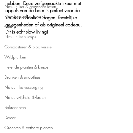
hebben. Deze zelfgemaakte likeur met 
Natuurlijker & gezonder leven
appels van de boer is perfect voor de 
Biodynamisch tuinieren
koude en donkere dagen, feestelijke 
gelegenheden of als origineel cadeau. 
Ontbijt
Dit is echt slow living!
Natuurlijke tuintips
Composteren & biodiversiteit
Wildplukken
Helende planten & kruiden
Dranken & smoothies
Natuurlijke verzorging
Natuurwijsheid & -kracht
Bakrecepten
Dessert
Groenten & eetbare planten