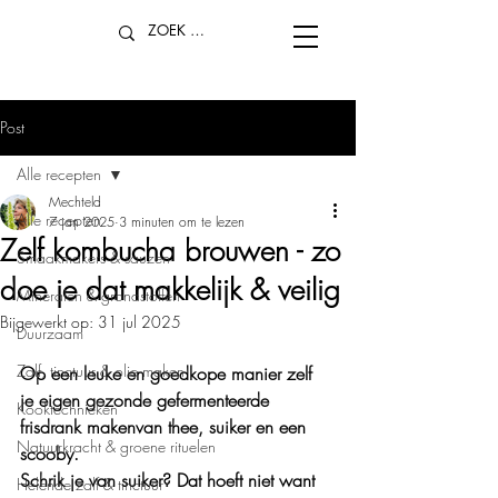
Post
Alle recepten
Mechteld
Alle recepten
7 jan 2025
3 minuten om te lezen
Zelf kombucha brouwen - zo
Smaakmakers & sauzen
doe je dat makkelijk & veilig
Mineralen & grondstoffen
Bijgewerkt op:
31 jul 2025
Duurzaam
Zalf, tinctuur & olie maken
Op een leuke en goedkope manier zelf 
je eigen gezonde gefermenteerde 
Kooktechnieken
frisdrank makenvan thee, suiker en een 
Natuurkracht & groene rituelen
scooby. 
Schrik je van suiker? Dat hoeft niet want 
Helende zalf & tinctuur