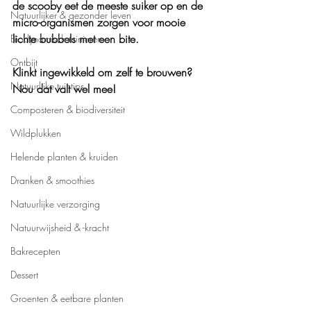
de scooby eet de meeste suiker op en de 
Natuurlijker & gezonder leven
micro-organismen zorgen voor mooie 
lichte bubbels met een bite.
Biodynamisch tuinieren
Ontbijt
Klinkt ingewikkeld om zelf te brouwen? 
Natuurlijke tuintips
Nou dat valt wel mee!
Composteren & biodiversiteit
Wildplukken
Helende planten & kruiden
Dranken & smoothies
Natuurlijke verzorging
Natuurwijsheid & -kracht
Bakrecepten
Dessert
Groenten & eetbare planten