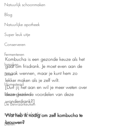
Natuurlijk schoonmaken
Blog
Natuurlijke apotheek
Super leuk uitje
Conserveren
Fermenteren
Kombucha is een gezonde keuze als het 
Inmaken
gaat om frisdrank. Je moet even aan de 
smaak wennen, maar je kunt hem zo 
Diner
lekker maken als je zelf wilt.
Homestead
[Durf jij het aan en wil je meer weten over 
deze gezonde voordelen van deze 
Basistechnieken
wonderdrank?]
De Bewaarkeuken
tuinieren/tuinkalender
Wat heb ik nodig om zelf kombucha te 
brouwen?
Dieren