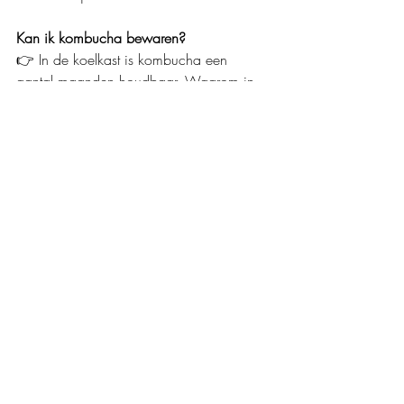
Kan ik kombucha bewaren?
👉 
In de koelkast is kombucha een 
aantal maanden houdbaar. Waarom in 
de koelkast? Dan stopt het proces van 
fermentatie. Dat zorgt er weer voor dat je 
fles kombucha niet kan ontploffen.
👉 
Denk eraan altijd kijken, ruiken en 
proeven.
Ben je enthousiast geworden en wil je 
nog meer weten over de gezonde 
voordelen van kombucha?
👉
Lees dan eens verder....