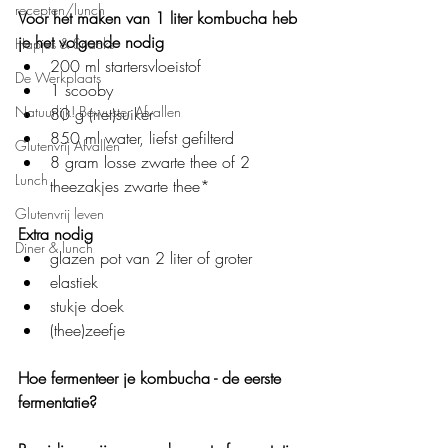
recepten/lunch
Voor het maken van 1 liter kombucha heb 
je het volgende nodig
Hapjes & Snacks
200 ml startersvloeistof
De Werkplaats
1 scooby
Natuurlijk! Bewuster Afvallen
80 g (riet)suiker
850 ml water, liefst gefilterd
Glutenvrij Afvallen
8 gram losse zwarte thee of 2 
Lunch
theezakjes zwarte thee*
Glutenvrij leven
Extra nodig
Diner & lunch
glazen pot van 2 liter of groter
elastiek
stukje doek
(thee)zeefje
Hoe fermenteer je kombucha - de eerste 
fermentatie?