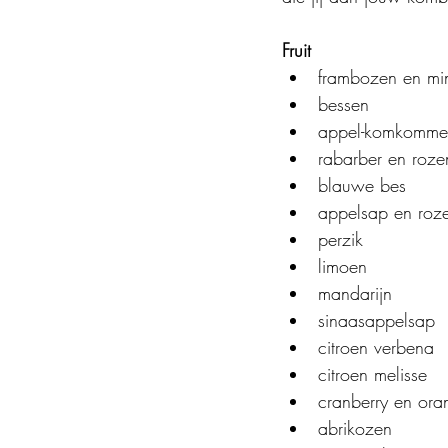
Fruit
frambozen en mi
bessen
appel-komkomme
rabarber en roze
blauwe bes
appelsap en roz
perzik
limoen
mandarijn
sinaasappelsap
citroen verbena
citroen melisse
cranberry en ora
abrikozen