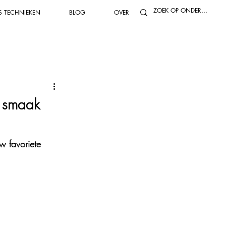
S TECHNIEKEN
BLOG
OVER
 olie maken
Kooktechnieken
dynamisch tuinieren
Ontbijt
e smaak
n
Dranken & smoothies
w favoriete 
tbare planten
Fermenteren
Inmaken