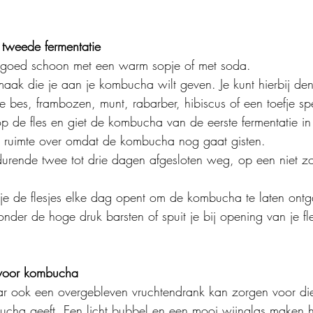
 tweede fermentatie
 goed schoon met een warm sopje of met soda.
aak die je aan je kombucha wilt geven. Je kunt hierbij de
 bes, frambozen, munt, rabarber, hibiscus of een toefje spe
op de fles en giet de kombucha van de eerste fermentatie in 
e ruimte over omdat de kombucha nog gaat gisten.
edurende twee tot drie dagen afgesloten weg, op een niet z
t je de flesjes elke dag opent om de kombucha te laten ont
voor kombucha
aar ook een overgebleven vruchtendrank kan zorgen voor di
ucha geeft. Een licht bubbel en een mooi wijnglas maken h