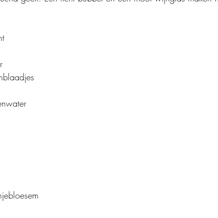
nt
r
nblaadjes
enwater
njebloesem