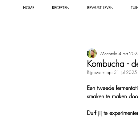
HOME
RECEPTEN
BEWUST LEVEN
TUI
Alle recepten
Smaakmakers & sauze
Mechteld
4 mrt 202
Natuurkracht & groene rituelen
Kombucha - de
Bijgewerkt op:
31 jul 2025
Natuurlijke tuintips
Composter
Een tweede fermentatie
smaken te maken door t
Natuurlijke verzorging
Natuur
Durf jij te experimente
Natuurlijk schoonmaken
Blog