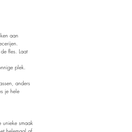
nken aan 
cerijen.
de fles. Laat 
onnige plek.
gassen, anders 
e unieke smaak 
et helemaal af.