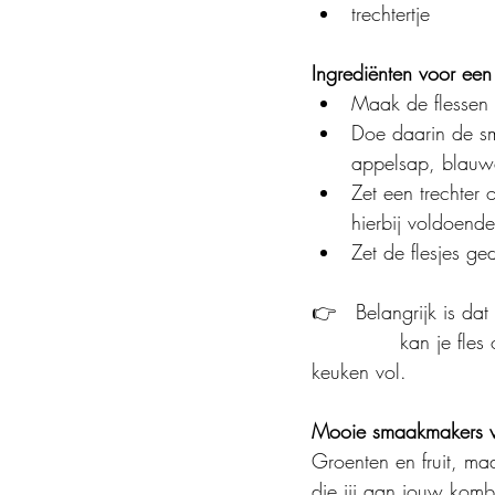
trechtertje
Ingrediënten voor een
Maak de flessen
Doe daarin de sm
appelsap, blauwe
Zet een trechter 
hierbij voldoend
Zet de flesjes g
👉	
Belangrijk is da
		kan je fles onder de hoge druk barsten of spuit je bij opening van je fles je hele 
keuken vol.
Mooie smaakmakers 
Groenten en fruit, m
die jij aan jouw komb