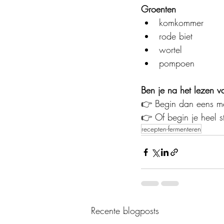
Groenten
komkommer
rode biet
wortel
pompoen
Ben je na het lezen v
👉 Begin dan eens me
👉 Of begin je heel s
recepten-fermenteren
Recente blogposts