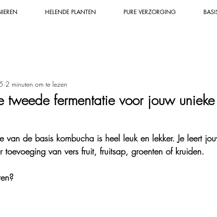
NIEREN
HELENDE PLANTEN
PURE VERZORGING
BASI
n
Mineralen & grondstoffen
Duurzaam
Zalf, tinctuur &
5
2 minuten om te lezen
Helende zalf & tinctuur
Natuurlijker & gezonder leven
Bio
 tweede fermentatie voor jouw uniek
en & biodiversiteit
Wildplukken
Helende planten & kruide
 van de basis kombucha is heel leuk en lekker. Je leert jou
oevoeging van vers fruit, fruitsap, groenten of kruiden. 
wijsheid & -kracht
Bakrecepten
Dessert
Groenten & ee
ren?
Natuurlijke apotheek
Super leuk uitje
Conserveren