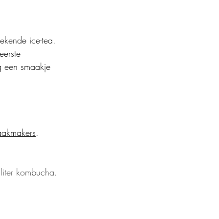
ekende ice-tea. 
eerste 
g een smaakje 
aakmakers
.
 liter kombucha.