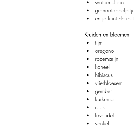
watermeloen
granaatappelpitj
en je kunt de re
Kruiden en bloemen
tijm
oregano
rozemarijn
kaneel
hibiscus
vlierbloesem
gember
kurkuma
roos
lavendel
venkel