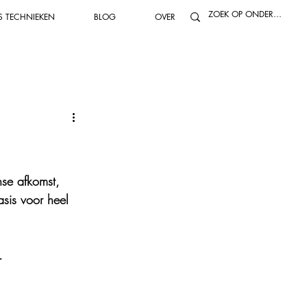
S TECHNIEKEN
BLOG
OVER
 olie maken
Kooktechnieken
dynamisch tuinieren
Ontbijt
n
Dranken & smoothies
nse afkomst, 
sis voor heel 
tbare planten
.
Fermenteren
Inmaken