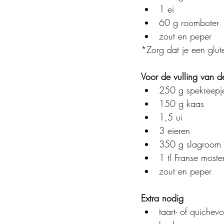
1 ei
60 g roomboter
zout en peper
*Zorg dat je een gluten
Voor de vulling van d
250 g spekreepj
150 g kaas
1,5 ui
3 eieren
350 g slagroom
1 tl Franse moste
zout en peper
Extra nodig
taart- of quiche