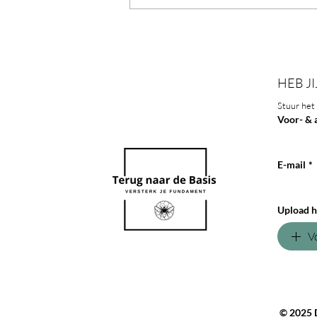
Roggeverdommeke, een stoer
zelfgemaakt krentenbrood met
een verhaal
HEB JI
Stuur het 
Voor- & 
E-mail
*
Upload h
V
© 2025 