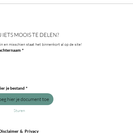
Lijnzaadcracker - een lekker,
Glute
gezond & voedzaam recept
weten
glute
J IETS MOOIS TE DELEN?
in en misschien staat het binnenkort al op de site!
achternaam
*
ier je bestand
*
oeg hier je document toe
Sturen
Disclaimer
& Privacy