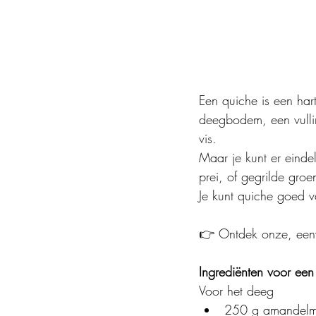
Een quiche is een hart
deegbodem, een vullin
vis. 
Maar je kunt er einde
prei, of gegrilde gro
Je kunt quiche goed 
👉 
Ontdek onze, eenv
Ingrediënten voor een 
Voor het deeg
250 g amandelm