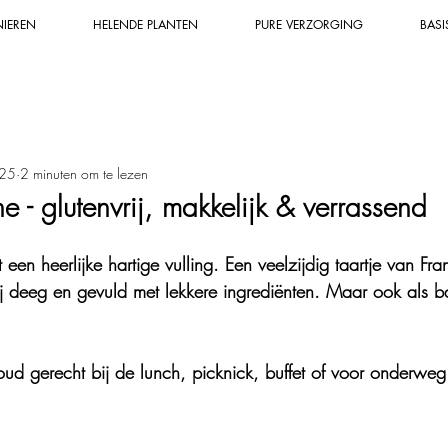
NIEREN
HELENDE PLANTEN
PURE VERZORGING
BASI
n
Mineralen & grondstoffen
Duurzaam
Zalf, tinctuur &
025
2 minuten om te lezen
Helende zalf & tinctuur
Natuurlijker & gezonder leven
Bio
e - glutenvrij, makkelijk & verrassend
en & biodiversiteit
Wildplukken
Helende planten & kruide
 een heerlijke hartige vulling. Een veelzijdig taartje van Fra
j deeg en gevuld met lekkere ingrediënten. Maar ook als ba
wijsheid & -kracht
Bakrecepten
Dessert
Groenten & ee
oud gerecht bij de lunch, picknick, buffet of voor onderweg
Natuurlijke apotheek
Super leuk uitje
Conserveren