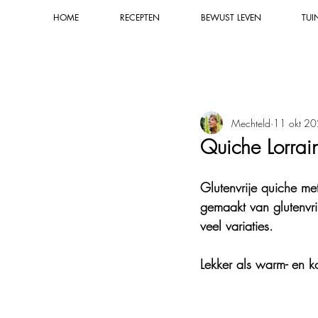
HOME
RECEPTEN
BEWUST LEVEN
TUI
Alle recepten
Smaakmakers & sauze
Mechteld
11 okt 2
Natuurkracht & groene rituelen
Quiche Lorrain
Natuurlijke tuintips
Composter
Glutenvrije quiche met
gemaakt van glutenvri
veel variaties. 
Natuurlijke verzorging
Natuur
Lekker als warm- en k
Natuurlijk schoonmaken
Blog