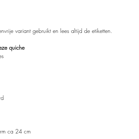
vrije variant gebruikt en lees altijd de etiketten.
eze quiche
es
rd
vorm ca 24 cm