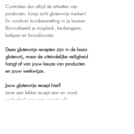
Controleer dus altijd de etiketten van 
producten, koop echt glutenvrije merken! 
En voorkom kruisbesmetting in je keuken. 
Bijvoorbeeld je snijplank, keukengerei, 
bakpan en broodrooster.
Deze glutenvrije recepten zijn in de basis 
glutenvrij, maar de uiteindelijke veiligheid 
hangt af van jouw keuze van producten 
en jouw werkwijze.
Jouw glutenvrije recept hier? 
Lever een lekker recept aan en word 
onderdeel van onze smaakvolle 
(glutenvrije) collectie!
Gebruik het upload formulier hieronder 
om je bijdrage op te sturen. 