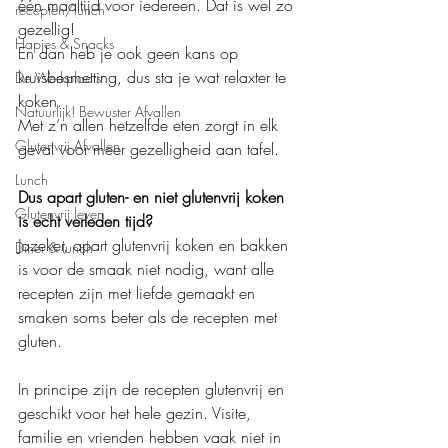
één maaltijd voor iedereen. Dat is wel zo 
recepten/lunch
gezellig!
Hapjes & Snacks
En dan heb je ook geen kans op 
kruisbesmetting, dus sta je wat relaxter te 
De Werkplaats
koken.
Natuurlijk! Bewuster Afvallen
Met z’n allen hetzelfde eten zorgt in elk 
Glutenvrij Afvallen
geval voor meer gezelligheid aan tafel.
Lunch
Dus apart gluten- en niet glutenvrij koken 
Glutenvrij leven
is echt verleden tijd?
Jazeker, apart glutenvrij koken en bakken 
Diner & lunch
is voor de smaak niet nodig, want alle 
recepten zijn met liefde gemaakt en 
smaken soms beter als de recepten met 
gluten.
In principe zijn de recepten glutenvrij en 
geschikt voor het hele gezin. Visite, 
familie en vrienden hebben vaak niet in 