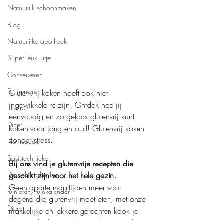
Natuurlijk schoonmaken
Blog
Natuurlijke apotheek
Super leuk uitje
Conserveren
Fermenteren
Glutenvrij koken hoeft ook niet 
ingewikkeld te zijn. Ontdek hoe jij 
Inmaken
eenvoudig en zorgeloos glutenvrij kunt 
Diner
koken voor jong en oud! Glutenvrij koken 
zonder stress.
Homestead
Basistechnieken
Bij ons vind je glutenvrije recepten die 
De Bewaarkeuken
geschikt zijn voor het hele gezin.
Geen aparte maaltijden meer voor 
tuinieren/tuinkalender
degene die glutenvrij moet eten, met onze 
Dieren
makkelijke en lekkere gerechten kook je 