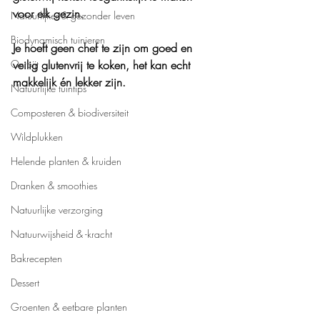
voor elk gezin.
Natuurlijker & gezonder leven
Biodynamisch tuinieren
Je hoeft geen chef te zijn om goed en 
Ontbijt
veilig glutenvrij te koken, het kan echt 
makkelijk én lekker zijn.
Natuurlijke tuintips
Composteren & biodiversiteit
Wildplukken
Helende planten & kruiden
Dranken & smoothies
Natuurlijke verzorging
Natuurwijsheid & -kracht
Bakrecepten
Dessert
Groenten & eetbare planten