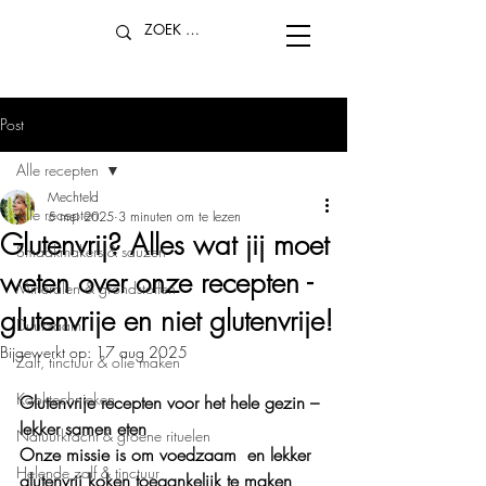
Post
Alle recepten
Mechteld
Alle recepten
5 mei 2025
3 minuten om te lezen
Glutenvrij? Alles wat jij moet
Smaakmakers & sauzen
weten over onze recepten -
Mineralen & grondstoffen
glutenvrije en niet glutenvrije!
Duurzaam
Bijgewerkt op:
17 aug 2025
Zalf, tinctuur & olie maken
Kooktechnieken
Glutenvrije recepten voor het hele gezin – 
lekker samen eten
Natuurkracht & groene rituelen
Onze missie is om voedzaam  en lekker 
Helende zalf & tinctuur
glutenvrij koken toegankelijk te maken 