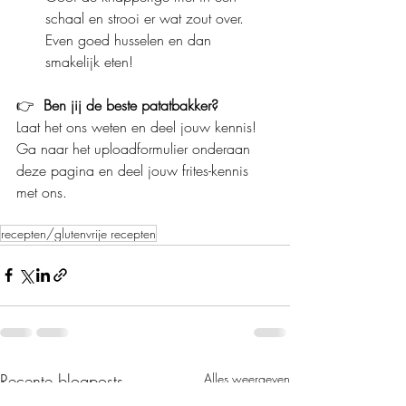
schaal en strooi er wat zout over. 
Even goed husselen en dan 
smakelijk eten!
👉
  Ben jij de beste patatbakker?
Laat het ons weten en deel jouw kennis! 
Ga naar het uploadformulier onderaan 
deze pagina en deel jouw frites-kennis 
met ons.
recepten/glutenvrije recepten
Recente blogposts
Alles weergeven