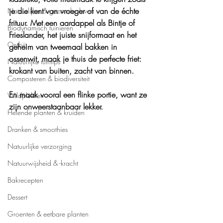
je die kent van vroeger of van de échte 
Natuurlijker & gezonder leven
frituur. Met een aardappel als Bintje of 
Biodynamisch tuinieren
Frieslander, het juiste snijformaat en het 
Ontbijt
geheim van tweemaal bakken in 
ossenwit, maak je thuis de perfecte friet: 
Natuurlijke tuintips
krokant van buiten, zacht van binnen.
Composteren & biodiversiteit
En maak vooral een flinke portie, want ze 
Wildplukken
zijn onweerstaanbaar lekker.
Helende planten & kruiden
Dranken & smoothies
Natuurlijke verzorging
Natuurwijsheid & -kracht
Bakrecepten
Dessert
Groenten & eetbare planten