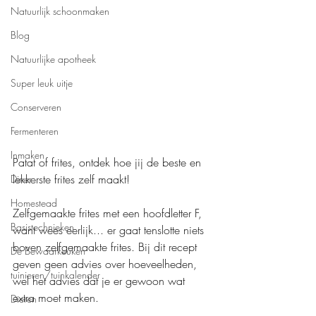
Natuurlijk schoonmaken
Blog
Natuurlijke apotheek
Super leuk uitje
Conserveren
Fermenteren
Inmaken
Patat of frites, ontdek hoe jij de beste en 
lekkerste frites zelf maakt!
Diner
Homestead
Zelfgemaakte frites met een hoofdletter F, 
Basistechnieken
want wees eerlijk.
.. er
 gaat tenslotte niets 
boven zelfgemaakte frites. Bij dit recept 
De Bewaarkeuken
geven geen advies over hoeveelheden, 
tuinieren/tuinkalender
wel het advies dat je er gewoon wat 
extra moet maken. 
Dieren