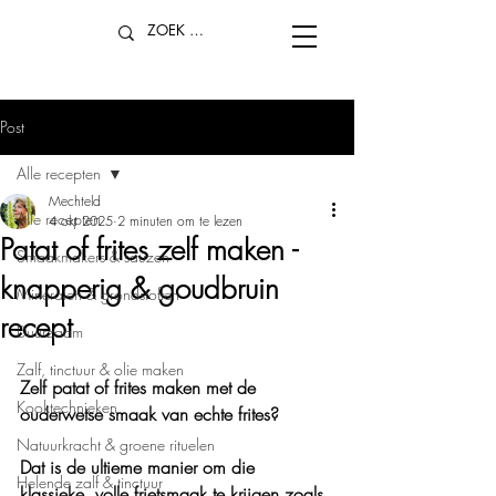
Post
Alle recepten
Mechteld
Alle recepten
4 okt 2025
2 minuten om te lezen
Patat of frites zelf maken -
Smaakmakers & sauzen
knapperig & goudbruin
Mineralen & grondstoffen
recept
Duurzaam
Zalf, tinctuur & olie maken
Zelf patat of frites maken met de 
Kooktechnieken
ouderwetse smaak van echte frites?
Natuurkracht & groene rituelen
Dat is de ultieme manier om die 
Helende zalf & tinctuur
klassieke, volle frietsmaak te krijgen zoals 