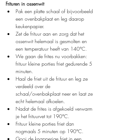
Frituren in ossenwit
Pak een platte schaal of bijvoorbeeld 
een ovenbakplaat en leg daarop 
keukenpapier.
Zet de frituur aan en zorg dat het 
ossenwit helemaal is gesmolten en 
een temperatuur heeft van 140°C.
We gaan de frites nu voorbakken: 
frituur kleine porties friet gedurende 5 
minuten.
Haal de friet uit de frituur en leg ze 
verdeeld over de 
schaal/ovenbakplaat neer en laat ze 
echt helemaal afkoelen.
Nadat de frites is afgekoeld verwarm 
je het frituurvet tot 190
°C.
Frituur kleine porties friet dan 
nogmaals 5 minuten op 190°C.
Gooi de knapperige friet in een 