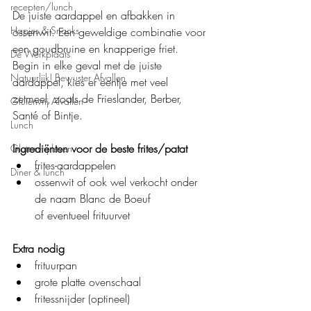
recepten/lunch
De juiste aardappel en afbakken in 
Hapjes & Snacks
ossenwit. Een geweldige combinatie voor 
een goudbruine en knapperige friet. 
De Werkplaats
Begin in elke geval met de juiste 
Natuurlijk! Bewuster Afvallen
aardappel, kies er eentje met veel 
zetmeel, zoals de Frieslander, Berber, 
Glutenvrij Afvallen
Santé of Bintje.
Lunch
Ingrediënten voor de beste frites/patat
Glutenvrij leven
frites-aardappelen
Diner & lunch
ossenwit of ook wel verkocht onder 
de naam Blanc de Boeuf
of eventueel frituurvet
Extra nodig
frituurpan
grote platte ovenschaal
fritessnijder (optineel) 