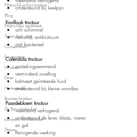
weerstand verhogend
Natuurlijk schoonmaken
ondersteund bij keelpijn
Blog
Knoflook tinctuur
Natuurlijke apotheek
anti schimmel
Super leuk uitje
natuurlijk antibioticum
anti bacterieel
Conserveren
Fermenteren
Calendula tinctuur
ontstekingsremmend
Inmaken
verminderd zwelling
Diner
kalmeert geïrriteerde huid
ondersteund bij kleine wondjes
Homestead
Basistechnieken
Paardebloem tinctuur
De Bewaarkeuken
weerstand verhogend
ondersteund de lever, blaas, nieren 
tuinieren/tuinkalender
en gal
Dieren
Reinigende werking