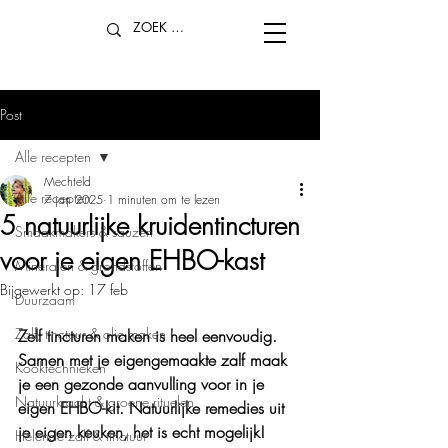
Post
Alle recepten
Mechteld
Alle recepten
7 jan 2025
1 minuten om te lezen
5 natuurlijke kruidentincturen
Smaakmakers & sauzen
voor je eigen EHBO-kast
Mineralen & grondstoffen
Bijgewerkt op:
17 feb
Duurzaam
Zalf, tinctuur & olie maken
Zelf tincturen maken is heel eenvoudig. 
Samen met je eigengemaakte zalf maak 
Kooktechnieken
je een gezonde aanvulling voor in je 
Natuurkracht & groene rituelen
eigen EHBO-kit. Natuurlijke remedies uit 
je eigen keuken, het is echt mogelijk!
Helende zalf & tinctuur