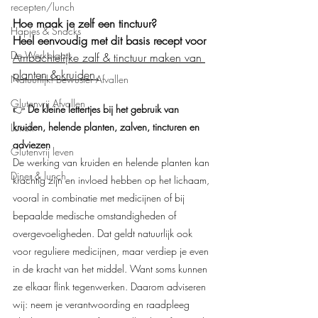
recepten/lunch
Hoe maak je zelf een tinctuur? 
Hapjes & Snacks
Heel eenvoudig met dit basis recept voor 
De Werkplaats
Ambachtelijke zalf & tinctuur maken van 
planten & kruiden
.
Natuurlijk! Bewuster Afvallen
Glutenvrij Afvallen
👉
 De kleine lettertjes bij het gebruik van 
kruiden, helende planten, zalven, tincturen en 
Lunch
adviezen
Glutenvrij leven
De werking van kruiden en helende planten kan 
Diner & lunch
krachtig zijn en invloed hebben op het lichaam, 
vooral in combinatie met medicijnen of bij 
bepaalde medische omstandigheden of 
overgevoeligheden. Dat geldt natuurlijk ook 
voor reguliere medicijnen, maar verdiep je even 
in de kracht van het middel. Want soms kunnen 
ze elkaar flink tegenwerken. Daarom adviseren 
wij: neem je verantwoording en raadpleeg 