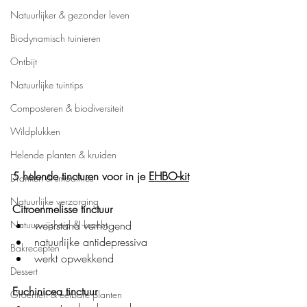
Natuurlijker & gezonder leven
Biodynamisch tuinieren
Ontbijt
Natuurlijke tuintips
Composteren & biodiversiteit
Wildplukken
Helende planten & kruiden
5 helende tincturen voor in je 
EHBO-kit
Dranken & smoothies
Natuurlijke verzorging
Citroenmelisse tinctuur
weerstand verhogend
Natuurwijsheid & -kracht
natuurlijke antidepressiva
Bakrecepten
werkt opwekkend
Dessert
Euchinicea tinctuur
Groenten & eetbare planten