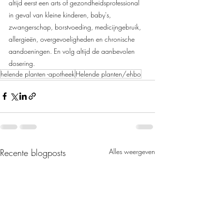
altijd eerst een arts of gezondheidsprofessional 
in geval van kleine kinderen, baby's, 
zwangerschap, borstvoeding, medicijngebruik, 
allergieën, overgevoeligheden en chronische 
aandoeningen. En volg altijd de aanbevolen 
dosering.
helende planten -apotheek
Helende planten/ehbo
Recente blogposts
Alles weergeven