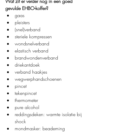
Wat zit er verder nog in een goed 
gevulde EHBO-koffer?
gaas
pleisters
(snel)verband
steriele kompressen
wondsnelverband
elastisch verband
brandwondenverband
driekantdoek
verband haakjes
wegwerphandschoenen
pincet
tekenpincet
thermometer
pure alcohol
reddingsdeken: warmte isolatie bij 
shock
mondmasker: beademing