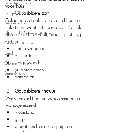
recepten/lunch
voor thuis
Goudsbloem zalf
Hapjes & Snacks
Zelfgemaakte calendula zalf dé eerste 
De Werkplaats
hulp thuis, want het troost ook. Het helpt 
Natuurlijk! Bewuster Afvallen
als een kind iets voelt, maar jij het nog 
niet ziet.
Glutenvrij Afvallen
kleine wondjes
Lunch
ontsmettend
schaafwonden
Glutenvrij leven
huidproblemen
Diner & lunch
aambeien
Goudsbloem tinctuur
Werkt versterkt je immuunsysteem en is 
wondgenezend.
weerstand
griep
brengt huid tot rust bij pijn en 