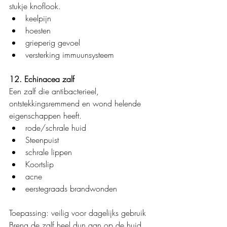
stukje knoflook.
keelpijn
hoesten
grieperig gevoel
versterking immuunsysteem
12. Echinacea zalf
Een zalf die antibacterieel, 
ontstekkingsremmend en wond helende 
eigenschappen heeft.
rode/schrale huid
Steenpuist
schrale lippen
Koortslip
acne
eerstegraads brandwonden
Toepassing: veilig voor dagelijks gebruik
Breng de zalf heel dun aan op de huid.