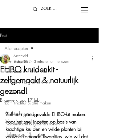
Post
Alle recepten
Mechteld
Alle recepten
3 dec 2024
3 minuten om te lezen
EHBO kruidenkit -
Smaakmakers & sauzen
zelfgemaakt & natuurlijk
Mineralen & grondstoffen
gezond!
Duurzaam
Bijgewerkt op:
17 feb
Zalf, tinctuur & olie maken
Kooktechnieken
Zelf een goedgevulde EHBO-kit maken. 
Voor het snel inzetten op basis van 
Natuurkracht & groene rituelen
krachtige kruiden en wilde planten bij 
Helende zalf & tinctuur
veelvoorkomende kwaaltjes, wie wil dat 