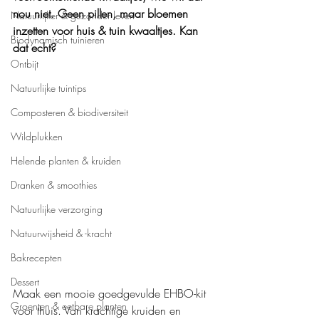
nou niet. Geen pillen, maar bloemen 
Natuurlijker & gezonder leven
inzetten voor huis & tuin kwaaltjes. Kan 
Biodynamisch tuinieren
dat echt? 
Ontbijt
Natuurlijke tuintips
Composteren & biodiversiteit
Wildplukken
Helende planten & kruiden
Dranken & smoothies
Natuurlijke verzorging
Natuurwijsheid & -kracht
Bakrecepten
Dessert
Maak een mooie goedgevulde EHBO-kit 
Groenten & eetbare planten
voor thuis. Van krachtige kruiden en 