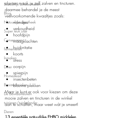
planten maak je zelf zalven en tincturen. 
Natuurlijk schoonmaken
daarmee behandel je de meest 
Blog
veelvoorkomende kwaaltjes zoals:
wondjes
Natuurlijke apotheek
verkoudheid
Super leuk uitje
hoofdpijn
Conserveren
maagklachten
huidirritatie
Fermenteren
koorts
Inmaken
stress
oorpijn
Diner
spierpijn
Homestead
insectenbeten
Basistechnieken
blauwe plekken
Maar je kunt er ook voor kiezen om deze 
De Bewaarkeuken
mooie zalven en tincturen in de winkel 
tuinieren/tuinkalender
aan te schaffen, maar weet wát je smeert!
Dieren
13 essentiële natuurlijke EHBO middelen 