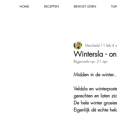
HOME
RECEPTEN
BEWUST LEVEN
TUI
Alle recepten
Smaakmakers & sauze
Mechteld
11 feb
4 m
Natuurkracht & groene rituelen
Wintersla - on
Bijgewerkt op:
21 apr
Natuurlijke tuintips
Composter
Midden in de winter…
Veldsla en winterpost
Natuurlijke verzorging
Natuur
gerechten en laten zi
De hele winter groeien
Natuurlijk schoonmaken
Blog
Eigenlijk dé echte held