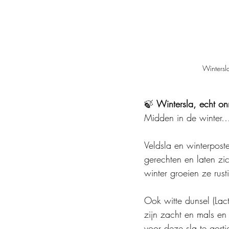
Wintersla
🍃 
Wintersla, echt on
Midden in de winter…
Veldsla en winterpost
gerechten en laten zi
winter groeien ze rust
Ook witte dunsel (Lact
zijn zacht en mals en 
voor deze sla te gorti