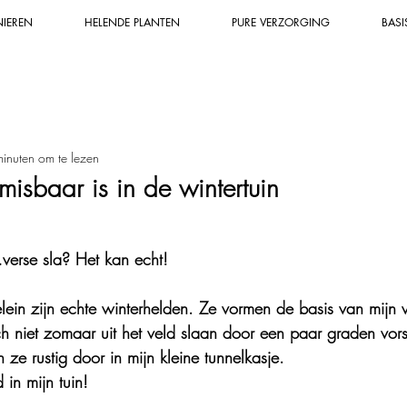
NIEREN
HELENDE PLANTEN
PURE VERZORGING
BASI
n
Mineralen & grondstoffen
Duurzaam
Zalf, tinctuur &
inuten om te lezen
Helende zalf & tinctuur
Natuurlijker & gezonder leven
Bio
misbaar is in de wintertuin
en & biodiversiteit
Wildplukken
Helende planten & kruide
verse sla? Het kan echt!
elein zijn echte winterhelden. Ze vormen de basis van mijn 
wijsheid & -kracht
Bakrecepten
Dessert
Groenten & ee
ch niet zomaar uit het veld slaan door een paar graden vors
 ze rustig door in mijn kleine tunnelkasje. 
Natuurlijke apotheek
Super leuk uitje
Conserveren
 in mijn tuin!