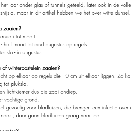
 het jaar onder glas of tunnels geteeld, later ook in de voll
n snijsla, maar in dit artikel hebben we het over witte dunsel.
a zaaien?
januari tot maart
 - half maart tot eind augustus op regels
er sla - in augustus
a of winterpostelein zaaien?
cht op elkaar op regels die 10 cm uit elkaar liggen. Zo ka
 tot pluksla.
en lichtkiemer dus die zaai ondiep.
t vochtige grond.
el gevoelig voor bladluizen, die brengen een infectie over 
s naast, daar gaan bladluizen graag naar toe.
oogsten?