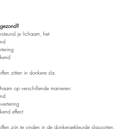
 gezond?
rsteund je lichaam, het
end
rtering
kkend
fen zitten in donkere sla.
ichaam op verschillende manieren:
end
svertering
kend effect
ffen zijn te vinden in de donkergekleurde slasoorten.