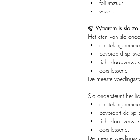
foliumzuur
vezels
🍃 
Waarom is sla zo
Het eten van sla onde
ontstekingsremm
bevorderd spijsve
licht slaapverwe
dorstlessend
De meeste voedingsstof
Sla ondersteunt het l
ontstekingsremm
bevordert de spij
licht slaapverwek
dorstlessend.
De meeste voedingssto