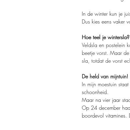
In de winter kun je j
Dus kies eens vaker v
Hoe teel je wintersla?
Veldsla en postelein k
beetje vorst. Maar de
sla, totdat de vorst ech
De held van mijntuin!
In mijn moestuin staat
schoonheid.
Maar na vier jaar staa
Op 24 december haalde
boordevol vitamines. Du