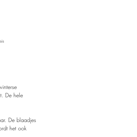
sis
winterse 
t. De hele 
aar. De blaadjes 
ordt het ook 