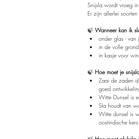
Snijsla wordt vroeg in
Er zijn allerlei soorte
🍃 
Wanneer kan ik sl
onder glas - van 
in de volle grond
in kasje voor wint
🍃 
Hoe moet je snijsl
Zaai de zaden di
goed ontwikkeling
Witte Dunsel is e
Sla houdt van wa
Witte dunsel is w
oostindische ker
🍃 
Hoe moet pluksla 