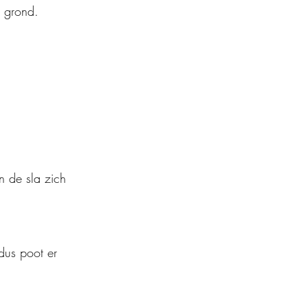
e grond.
n de sla zich 
dus poot er 