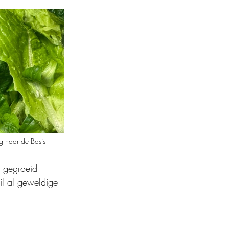
ug naar de Basis
t gegroeid 
ril al geweldige 