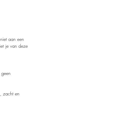
 niet aan een 
iet je van deze 
s geen 
, zacht en 