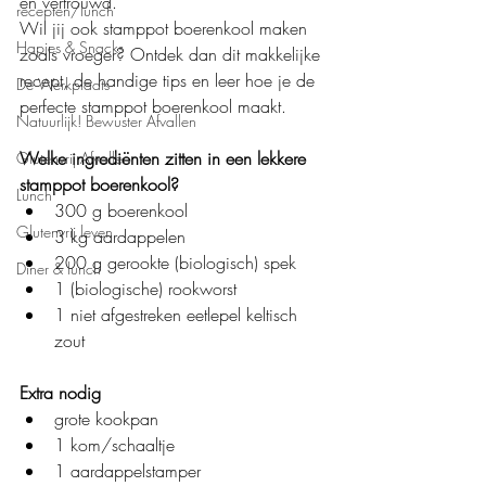
en vertrouwd.
recepten/lunch
Wil jij ook stamppot boerenkool maken 
Hapjes & Snacks
zoals vroeger? Ontdek dan dit makkelijke 
recept, de handige tips en leer hoe je de 
De Werkplaats
perfecte stamppot boerenkool maakt.
Natuurlijk! Bewuster Afvallen
Welke ingrediënten zitten in een lekkere 
Glutenvrij Afvallen
stamppot boerenkool?
Lunch
300 g boerenkool
Glutenvrij leven
3 kg aardappelen
200 g gerookte (biologisch) spek
Diner & lunch
1 (biologische) rookworst
1 niet afgestreken eetlepel keltisch 
zout
Extra nodig
grote kookpan
1 kom/schaaltje
1 aardappelstamper