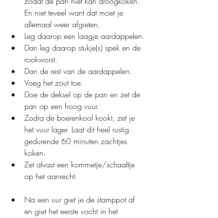
zodat de pan niet kan droogkoken. 
En niet teveel want dat moet je 
allemaal weer afgieten.
Leg daarop een laagje aardappelen.
Dan leg daarop stukje(s) spek en de 
rookworst.
Dan de rest van de aardappelen.
Voeg het zout toe.
Doe de deksel op de pan en zet de 
pan op een hoog vuur.
Zodra de boerenkool kookt, zet je 
het vuur lager. Laat dit heel rustig 
gedurende 60 minuten zachtjes 
koken.
Zet alvast een kommetje/schaaltje 
op het aanrecht.
Na een uur giet je de stamppot af 
en giet het eerste vocht in het 