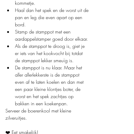
kommetje.
Haal dan het spek en de worst uit de 
pan en leg die even apart op een 
bord.
Stamp de stamppot met een 
aardappelstamper goed door elkaar.
Als de stamppot te droog is, giet je 
er iets van het kookvocht bij totdat 
de stamppot lekker smeuïg is.
De stamppot is nu klaar. Maar het 
aller allerlekkerste is de stamppot 
even af te laten koelen en dan met 
een paar kleine klontjes boter, de 
worst en het spek zachtjes op 
bakken in een koekenpan.
Serveer de boerenkool met kleine 
zilveruitjes.
❤️ Eet smakelijk!