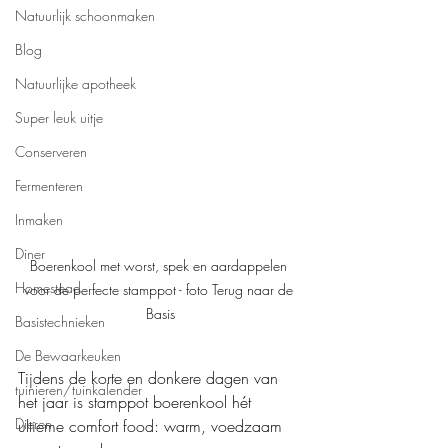
Natuurlijk schoonmaken
Blog
Natuurlijke apotheek
Super leuk uitje
Conserveren
Fermenteren
Inmaken
Diner
Boerenkool met worst, spek en aardappelen 
Homestead
voor de perfecte stamppot - foto Terug naar de 
Basis
Basistechnieken
De Bewaarkeuken
Tijdens de korte en donkere dagen van 
tuinieren/tuinkalender
het jaar is stamppot boerenkool hét 
Dieren
ultieme comfort food: warm, voedzaam 