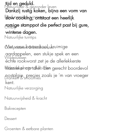
tijd en geduld. 
Natuurlijker & gezonder leven
Dankzij rustig koken, bijna een vorm van 
Biodynamisch tuinieren
slow cooking, ontstaat een heerlijk 
romige stamppot die perfect past bij gure, 
Ontbijt
winterse dagen.
Natuurlijke tuintips
Met verse boerenkool, kruimige 
Composteren & biodiversiteit
aardappelen, een stukje spek en een 
Wildplukken
échte rookworst zet je de allerlekkerste 
Helende planten & kruiden
klassieker op tafel. Een gerecht boordevol 
nostalgie, precies zoals je ’m van vroeger 
Dranken & smoothies
kent.
Natuurlijke verzorging
Natuurwijsheid & -kracht
Bakrecepten
Dessert
Groenten & eetbare planten