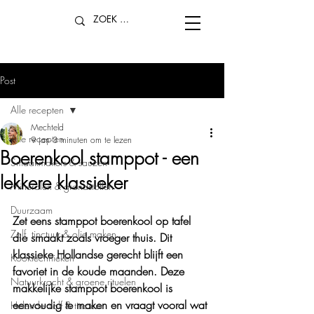
Post
Alle recepten
Mechteld
Alle recepten
9 jan
3 minuten om te lezen
Boerenkool stamppot - een
Smaakmakers & sauzen
lekkere klassieker
Mineralen & grondstoffen
Duurzaam
Zet eens stamppot boerenkool op tafel 
Zalf, tinctuur & olie maken
die smaakt zoals vroeger thuis. Dit 
klassieke Hollandse gerecht blijft een 
Kooktechnieken
favoriet in de koude maanden. Deze 
Natuurkracht & groene rituelen
makkelijke stamppot boerenkool is 
eenvoudig te maken en vraagt vooral wat 
Helende zalf & tinctuur