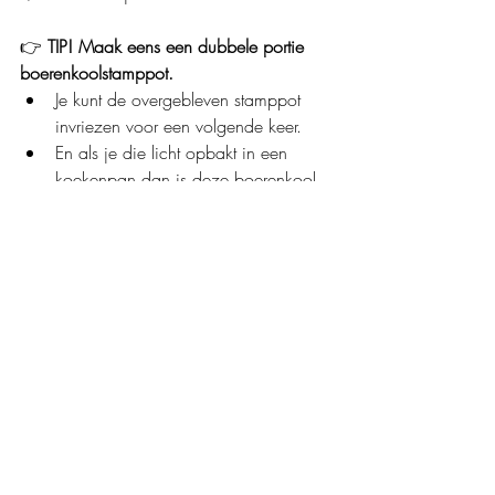
👉 
TIP! Maak eens een dubbele portie 
boerenkoolstamppot.
Je kunt de overgebleven stamppot 
invriezen voor een volgende keer.
En als je die licht opbakt in een 
koekenpan dan is deze boerenkool 
op zijn lekkerst.
recepten/glutenvrije recepten
recepten/diner/glutenvrij
Recente blogposts
Alles weergeven