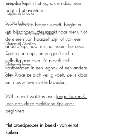
broedse kip in het leghok en daarmee 
recepten/lunch
begint het avontuur.
Hapjes & Snacks
De Werkplaats
Zodra een kip broeds wordt, begint er 
iets bijzonders. Het maakt haar niet uit of 
Natuurlijk! Bewuster Afvallen
de eieren van haarzelf zijn of van een 
Glutenvrij Afvallen
andere kip, haar instinct neemt het over. 
De natuur roept, en ze geeft zich er 
Lunch
volledig aan over. Ze nestelt zich 
Glutenvrij leven
vastberaden in een leghok of een andere 
Diner & lunch
plek waar ze zich veilig voelt. Ze is klaar 
om nieuw leven uit te broeden.
Wil je eerst wat tips over 
Jonge kuikens? 
Lees dan deze praktische tips voor 
beginners
Het broedproces in beeld - van ei tot 
kuiken