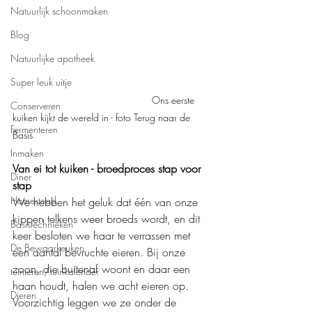
Natuurlijk schoonmaken
Blog
Natuurlijke apotheek
Super leuk uitje
	Ons eerste 
Conserveren
kuiken kijkt de wereld in - foto Terug naar de 
Fermenteren
Basis
Inmaken
Van ei tot kuiken - broedproces stap voor 
Diner
stap
Homestead
We hebben het geluk dat één van onze 
kippen telkens weer broeds wordt, en dit 
Basistechnieken
keer besloten we haar te verrassen met 
De Bewaarkeuken
een aantal bevruchte eieren. Bij onze 
zoon, die buitenaf woont en daar een 
tuinieren/tuinkalender
haan houdt, halen we acht eieren op. 
Dieren
Voorzichtig leggen we ze onder de 