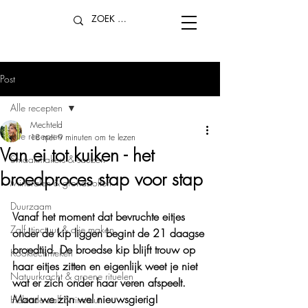
Post
Alle recepten
Mechteld
Alle recepten
18 mei
9 minuten om te lezen
Van ei tot kuiken - het
Smaakmakers & sauzen
broedproces stap voor stap
Mineralen & grondstoffen
Duurzaam
Vanaf het moment dat bevruchte eitjes 
Zalf, tinctuur & olie maken
onder de kip liggen begint de 21 daagse 
broedtijd. De broedse kip blijft trouw op 
Kooktechnieken
haar eitjes zitten en eigenlijk weet je niet 
Natuurkracht & groene rituelen
wat er zich onder haar veren afspeelt. 
Maar we zijn wel nieuwsgierig!
Helende zalf & tinctuur