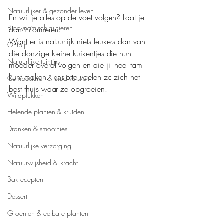
Natuurlijker & gezonder leven
En wil je alles op de voet volgen? Laat je 
Biodynamisch tuinieren
dan informeren.
Want er is natuurlijk niets leukers dan van 
Ontbijt
die donzige kleine kuikentjes die hun 
Natuurlijke tuintips
moeder overal volgen en die jij heel tam 
kunt maken. Tenslotte voelen ze zich het 
Composteren & biodiversiteit
best thuis waar ze opgroeien.
Wildplukken
Helende planten & kruiden
Dranken & smoothies
Natuurlijke verzorging
Natuurwijsheid & -kracht
Bakrecepten
Dessert
Groenten & eetbare planten