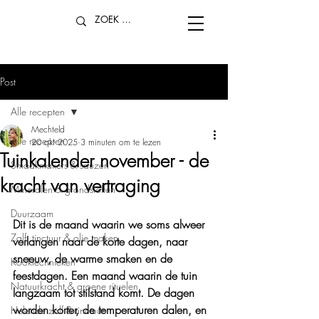
Post
Alle recepten
Mechteld
Alle recepten
20 okt 2025
3 minuten om te lezen
Tuinkalender november - de
Smaakmakers & sauzen
kracht van vertraging
Mineralen & grondstoffen
Duurzaam
Dit is de maand waarin we soms alweer 
Zalf, tinctuur & olie maken
verlangen naar de korte dagen, naar 
sneeuw, de warme smaken en de 
Kooktechnieken
feestdagen. Een maand waarin de tuin 
Natuurkracht & groene rituelen
langzaam tot stilstand komt. De dagen 
worden korter, de temperaturen dalen, en 
Helende zalf & tinctuur