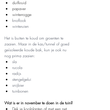
duifkruid
papaver
winterrogge
knoflook
winteruien
Het is buiten te koud om groenten te 
zaaien. Maar in de kas/tunnel of goed 
geïsoleerde koude bak, kun je ook nu 
nog prima zaaien:
sla
rucola
radijs
stengelgelui
snijbier
tuinbonen
Wat is er in november te doen in de tuin?
Dek je koolplanten af met een net.