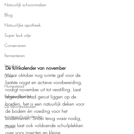
Natuurlijk schoonmaken
Blog
Natuurlijke apotheek
Super leuk uitje
Conserveren
Fermenteren
Inmaken
De tuinkalender van november
Waar oktober nog ruimte gaf voor de 
Diner
laatste oogst en actieve voorbereiding, 
Homestead
nodigt november uit tot verstilling. Laat 
Basistechnieken
afgevallen blad gerust liggen op de 
borders, het is een natuurlijk deken voor 
De Bewaarkeuken
de bodem én voeding voor het 
tuinieren/tuinkalender
bodemleven. Snoei terug waar nodig, 
maar laat ook voldoende schuilplekken 
Dieren
over voor insecten en kleine 