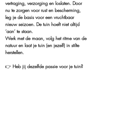
vertraging, verzorging en loslaten. Door 
nu te zorgen voor rust en bescherming, 
leg je de basis voor een vruchtbaar 
nieuw seizoen. De tuin hoeft niet altijd 
‘aan’ te staan.
Werk met de maan, volg het ritme van de 
natuur en laat je tuin (en jezelf) in stilte 
herstellen.
👉
 Heb jij dezelfde passie voor je tuin? 
Deel je tips & tricks dan met ons!
👉 Ontdek de
12 tuinkalenders
  –
 Tuinier 
met het ritme van de natuur
tuinieren-biodynamisch tuinieren-moestuinieren
tuinieren-natuurlijke tuintips-moestuin