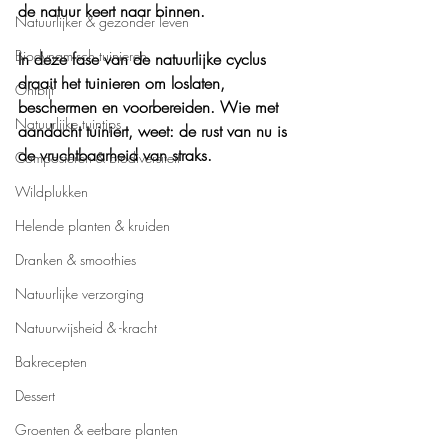
de natuur keert naar binnen. 
Natuurlijker & gezonder leven
Biodynamisch tuinieren
In deze fase van de natuurlijke cyclus 
draait het tuinieren om loslaten, 
Ontbijt
beschermen en voorbereiden. Wie met 
Natuurlijke tuintips
aandacht tuiniert, weet: de rust van nu is 
de vruchtbaarheid van straks.
Composteren & biodiversiteit
Wildplukken
Helende planten & kruiden
Dranken & smoothies
Natuurlijke verzorging
Natuurwijsheid & -kracht
Bakrecepten
Dessert
Groenten & eetbare planten