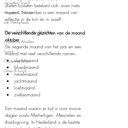
recepten/lunch
dieren.Loslaten betekent ook: even niets 
moeten. November is een maand van 
Hapjes & Snacks
reflectie in de tuin én in jezelf.
De Werkplaats
Natuurlijk! Bewuster Afvallen
De verschillende gezichten van de maand 
oktober
Glutenvrij Afvallen
De negende maand van het jaar en een 
Lunch
maand met veel verschillende namen:
slachtmaand
Glutenvrij leven
bloedmaand
Diner & lunch
nevelmaand
jachtmaand
loefmaand
zieltjesmaand
Een maand waarin er tijd is voor mooie 
dagen zoals Allerheiligen, Allerzielen en 
thanksgiving. In Nederland is de laatste 